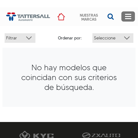
NUESTRAS
MARCAS
Ordenar por:
Categorías
CAMIONETA
COMERCIAL
No hay modelos que
ELÉCTRICO
coincidan con sus criterios
MOTO
de búsqueda.
Marcas
KYC
LIFAN
LIVAN
ZX AUTO