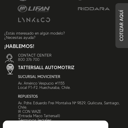
Combustible
BENCINA
COTIZAR AQUÍ
DIESEL
Transmisión
¿Estás interesado en algún modelo?
¿Necesitas ayuda?
AUTOMÁTICA
¡HABLEMOS!
MANUAL
CONTACT CENTER
800 376 700
TATTERSALL AUTOMOTRIZ
SUCURSAL MOVICENTER
Av. Américo Vespucio #1155
Local F1-F2. Huechuraba, Chile.
REPUESTOS
Av. Pdte. Eduardo Frei Montalva Nº 9829, Quilicura, Santiago,
Chile.
IR CON WAZE
(Entrada Maco Tattersall)
Términos legales
Canal de denuncias